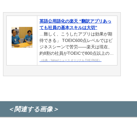
英語公用語化の楽天 “翻訳アプリあっ
ても社員の基本スキルは大切”
…難しく、こうしたアプリは効果が期
待できる」 TOEIC600点レベルではビ
ジネスシーンで苦労――楽天は現在、
約8割の社員がTOEICで800点以上の…
（出典：Yahoo!ニュース オリジナル THE PAGE）
＜関連する画像＞