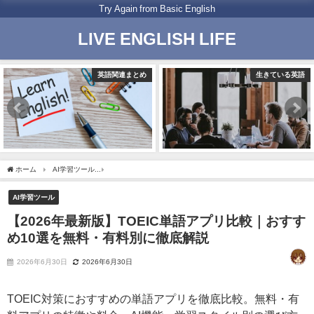
Try Again from Basic English
LIVE ENGLISH LIFE
め
生きている英語
生きている
ホーム
AI学習ツール
【2026年最新版】TOEIC単語アプリ比較｜おすすめ10選を無
AI学習ツール
【2026年最新版】TOEIC単語アプリ比較｜おすす
め10選を無料・有料別に徹底解説
2026年6月30日
2026年6月30日
TOEIC対策におすすめの単語アプリを徹底比較。無料・有