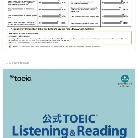
（出典 cours-toeic.fr）