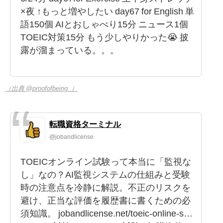
×夜 ↑もっと増やしたい day67 for English 単
語150個 AIとおしゃべり15分 ニュース1個
TOEIC対策15分 もう少しやりかった😭 披
露が溜まっている。。。
（出典 @proofofbeing_）
転職資格ターミナル
@jobandlicense
TOEICオンライン試験って本当に「監視な
し」なの？AI監視システムの仕組みと受験
時の注意点を冷静に解説。不正のリスクを
避け、正当な評価を履歴書に書くための必
須知識。 jobandlicense.net/toeic-online-s…