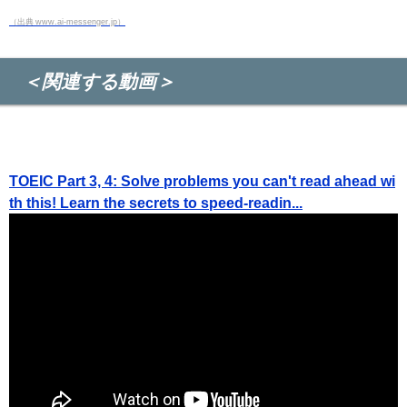
（出典 www.ai-messenger.jp）
＜関連する動画＞
TOEIC Part 3, 4: Solve problems you can't read ahead wi
th this! Learn the secrets to speed-readin...