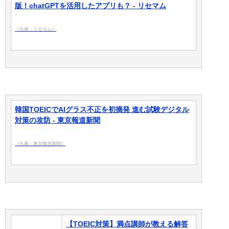
版！chatGPTを活用したアプリも？ - リセマム
（出典：リセマム）
韓国TOEICでAIグラス不正を初摘発 進む試験デジタル
対策の攻防 - 東京報道新聞
（出典：東京報道新聞）
【TOEIC対策】満点講師が教える解答