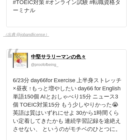
#TOEIC対策 #オンライン試験 #転職資格タ
ーミナル
（出典 @jobandlicense）
中堅サラリーマンの色々
@proofofbeing_
6/23分 day66for Exercise 上半身ストレッチ
×昼夜 ↑もっと増やしたい day66 for English
単語150個 AIとおしゃべり15分 ニュース3
個 TOEIC対策15分 もう少しやりかった😭
英語は質はいずれにせよ 30から1時間くら
い定着してきたかも 連続学習記録を途絶え
させない、 というのがモチベのひとつに。