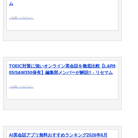
ム
（出典：リセマム）
TOEIC対策に強いオンライン英会話を徹底比較【L&R9
05/S&W350保有】編集部メンバーが解説!! - リセマム
（出典：リセマム）
AI英会話アプリ無料おすすめランキング2026年6月