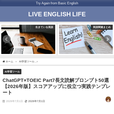
Try Again from Basic English
LIVE ENGLISH LIFE
語
英語関連まとめ
生きている
ホーム
AI学習ツール
ChatGPT×TOEIC Part7長文読解プロンプト50選【202
AI学習ツール
ChatGPT×TOEIC Part7長文読解プロンプト50選
【2026年版】スコアアップに役立つ実践テンプレ
ート
2026年7月1日
2026年7月1日