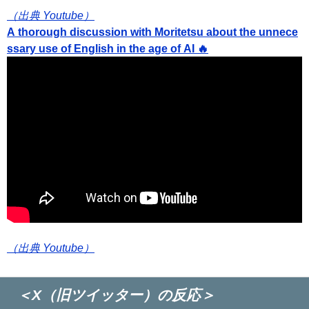
（出典 Youtube）
A thorough discussion with Moritetsu about the unnece
ssary use of English in the age of AI 🔥
（出典 Youtube）
＜X（旧ツイッター）の反応＞