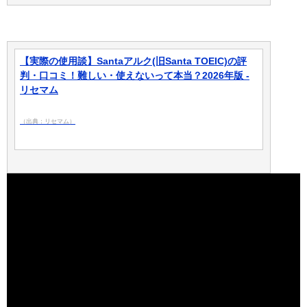
【実際の使用談】Santaアルク(旧Santa TOEIC)の評
判・口コミ！難しい・使えないって本当？2026年版 -
リセマム
（出典：リセマム）