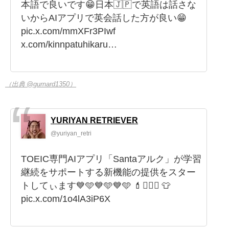
本語で良いです😁日本🇯🇵で英語は話さな
いからAIアプリで英会話した方が良い😁
pic.x.com/mmXFr3PIwf
x.com/kinnpatuhikaru…
（出典 @gurnard1350）
YURIYAN RETRIEVER
@yuriyan_retri
TOEIC専門AIアプリ「Santaアルク」が学習
継続をサポートする新機能の提供をスター
トしてぃます💙🩵💙🩵💙🩵 💄💇🏻‍♀️ 👕
pic.x.com/1o4lA3iP6X