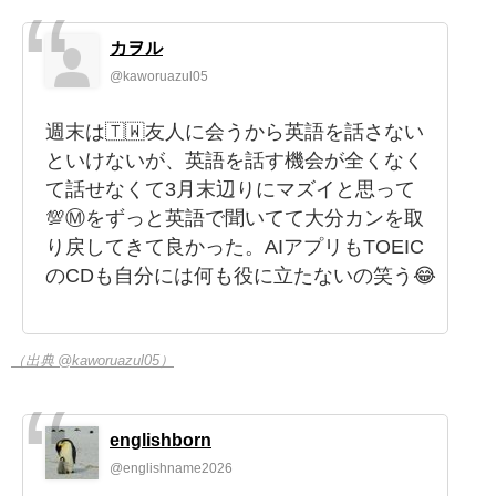
カヲル
@kaworuazul05
週末は🇹🇼友人に会うから英語を話さない
といけないが、英語を話す機会が全くなく
て話せなくて3月末辺りにマズイと思って
💯Ⓜ️をずっと英語で聞いてて大分カンを取
り戻してきて良かった。AIアプリもTOEIC
のCDも自分には何も役に立たないの笑う😂
（出典 @kaworuazul05）
englishborn
@englishname2026