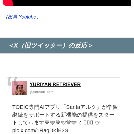
（出典 Youtube）
＜X（旧ツイッター）の反応＞
YURIYAN RETRIEVER
@yuriyan_retri
TOEIC専門AIアプリ「Santaアルク」が学習
継続をサポートする新機能の提供をスター
トしてぃます💙🩵💙🩵💙🩵 💄💇🏻‍♀️ 👕
pic.x.com/1RagDKiE3S