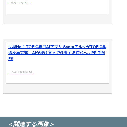
（出典：リセマム）
世界No.1 TOEIC専門AIアプリ SantaアルクがTOEIC学
習を再定義。AIが続け方まで伴走する時代へ - PR TIM
ES
（出典：PR TIMES）
＜関連する画像＞