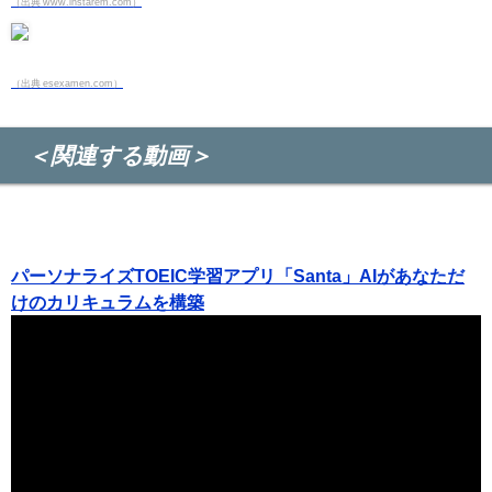
（出典 www.instarem.com）
（出典 esexamen.com）
＜関連する動画＞
パーソナライズTOEIC学習アプリ「Santa」AIがあなただ
けのカリキュラムを構築