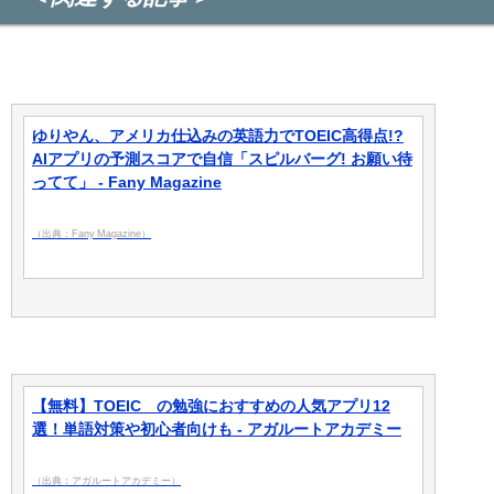
ゆりやん、アメリカ仕込みの英語力でTOEIC高得点!?
AIアプリの予測スコアで自信「スピルバーグ! お願い待
ってて」 - Fany Magazine
（出典：Fany Magazine）
【無料】TOEIC®の勉強におすすめの人気アプリ12
選！単語対策や初心者向けも - アガルートアカデミー
（出典：アガルートアカデミー）