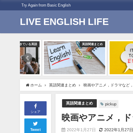
Try Again from Basic English
LIVE ENGLISH LIFE
ている英語
英語関連まとめ
英語
ホーム
英語関連まとめ
映画やアニメ，ドラマなど
英語関連まとめ
pickup
シェア
映画やアニメ，ド
2022年1月27日
2022年1月27
Tweet