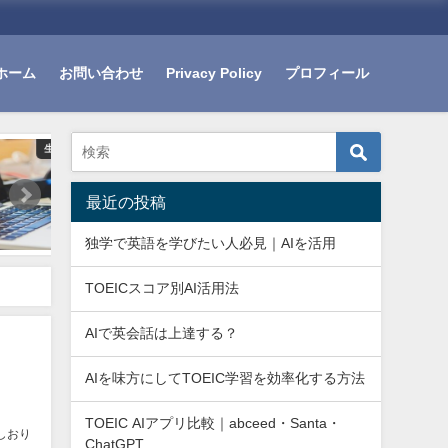
ホーム
お問い合わせ
Privacy Policy
プロフィール
いる英語
生きている英語
生きて
最近の投稿
独学で英語を学びたい人必見｜AIを活用
TOEICスコア別AI活用法
AIで英会話は上達する？
AIを味方にしてTOEIC学習を効率化する方法
TOEIC AIアプリ比較｜abceed・Santa・
しおり
ChatGPT