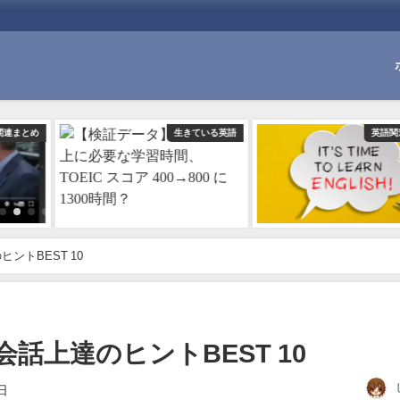
生きている英語
英語関連まとめ
ントBEST 10
話上達のヒントBEST 10
日