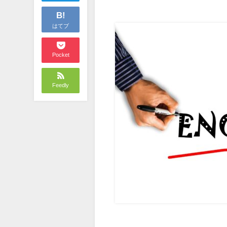
B!
はてブ
Pocket
Feedly